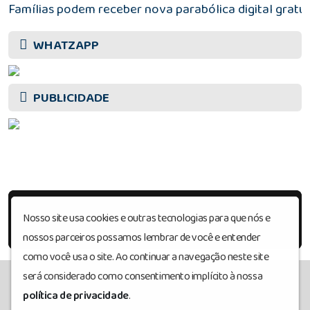
Famílias podem receber nova parabólica digital gratui
WHATZAPP
PUBLICIDADE
Nosso site usa cookies e outras tecnologias para que nós e
nossos parceiros possamos lembrar de você e entender
como você usa o site. Ao continuar a navegação neste site
será considerado como consentimento implícito à nossa
política de privacidade
.
Radiosanharofm
© Todos os direitos reservados.