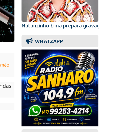
Natanzinho Lima prepara gravação histórica d
WHATZAPP
imão
andas