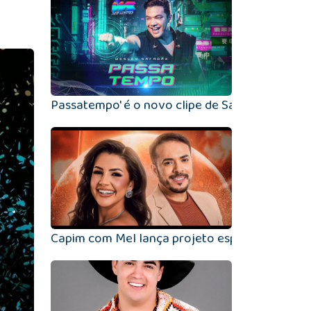
Passatempo' é o novo clipe de Safadão.
Capim com Mel lança projeto especial em Pe