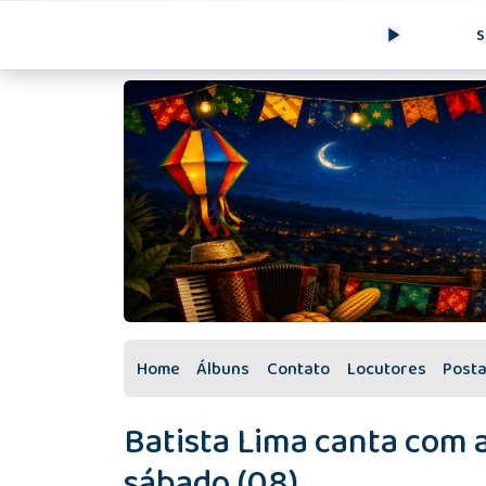
S
Home
Álbuns
Contato
Locutores
Post
Batista Lima canta com 
sábado (08)