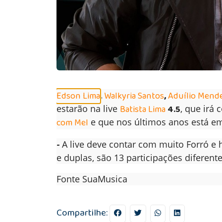
Edson Lima
,
Walkyria Santos
,
Aduílio Mend
estarão na live
Batista Lima
4.5
, que irá
com Mel
e que nos últimos anos está em c
-
A live deve contar com muito Forró e 
e duplas, são 13 participações diferente
Fonte SuaMusica
Compartilhe: