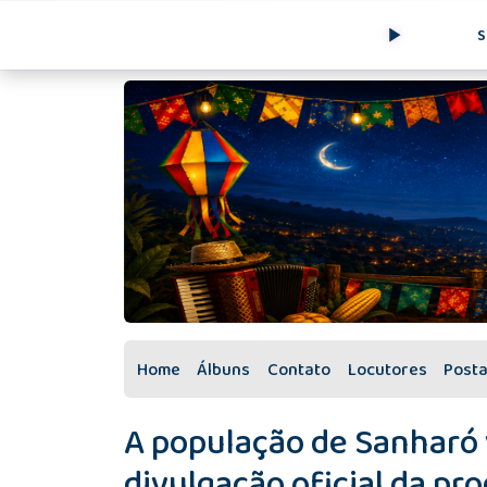
S
Home
Álbuns
Contato
Locutores
Post
A população de Sanharó 
divulgação oficial da p