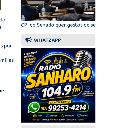
 do
CPI do Senado quer gastos de sete cidades em
m
WHATZAPP
as por
mílias
ue