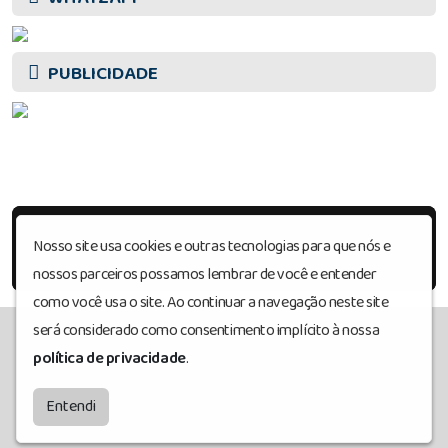
PUBLICIDADE
Nosso site usa cookies e outras tecnologias para que nós e
nossos parceiros possamos lembrar de você e entender
como você usa o site. Ao continuar a navegação neste site
será considerado como consentimento implícito à nossa
política de privacidade
.
Radiosanharofm
© Todos os direitos reservados.
by
BRASCAST
Entendi