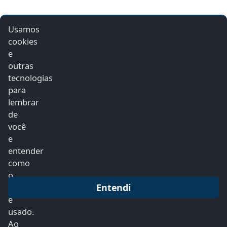
Usamos
cookies
e
outras
tecnologias
para
lembrar
de
você
Radio Sanharó FM
e
Radiosanharofm
entender
como
o
Home
Álbuns
Contato
Locutores
Entendi
site
Postagens
Programação
Recados
é
usado.
Vídeos
Ao