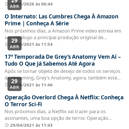
29
solicitar a instalação...
17/05/2026 às 06:44
ABR
O Internato: Las Cumbres Chega À Amazon
Prime | Conheça A Série
Nos próximos dias, a Amazon Prime video estreia em
seu catálogo a principal produção original de
29
Fevereiro. O internato: Las...
29/04/2021 às 11:54
ABR
17ª Temporada De Grey’s Anatomy Vem Aí –
Tudo O Que Já Sabemos Até Agora
Após se tornar objeto de desejo de todos os serviços
de streaming, Grey’s Anatomy, agora, também está
29
disponível na Amazon Prime...
29/04/2021 às 11:46
ABR
Operação Overlord Chega À Netflix: Conheça
O Terror Sci-Fi
Nos próximos dias, a Netflix vai trazer para os
assinantes, uma boa opção de terror. Operação
Overlord foi lançado originalmente...
29/04/2021 às 11:43