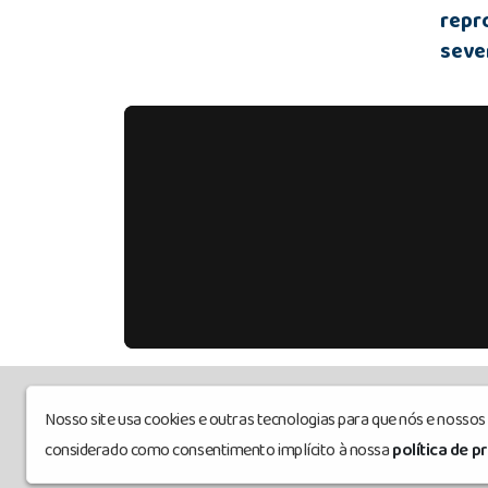
repr
seven
Nosso site usa cookies e outras tecnologias para que nós e nosso
Radiosanharofm
© Todos os direitos re
considerado como consentimento implícito à nossa
política de p