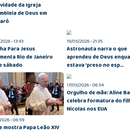
ividade da Igreja
mbleia de Deus em
aró
2026 • 13:43
19/05/2026 • 21:35
ha Para Jesus
Astronauta narra o que
menta Rio de Janeiro
aprendeu de Deus enqu
e sábado
estava ‘preso no esp...
17/05/2026 • 06:54
Orgulho de mãe: Aline B
celebra formatura do fil
Nicolas nos EUA
2026 • 06:59
e mostra Papa Leão XIV