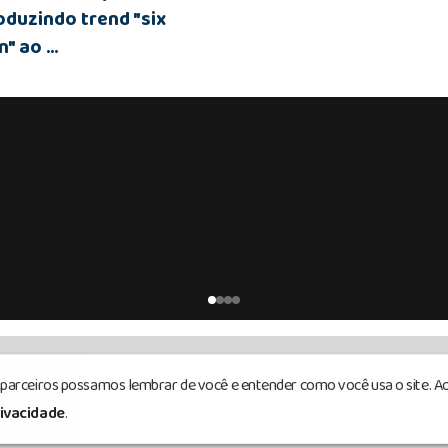
oduzindo trend "six
" ao ...
s parceiros possamos lembrar de você e entender como você usa o site. Ao
servados.
rivacidade
.