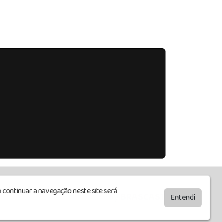
 continuar a navegação neste site será
by
BRASCAST
Entendi