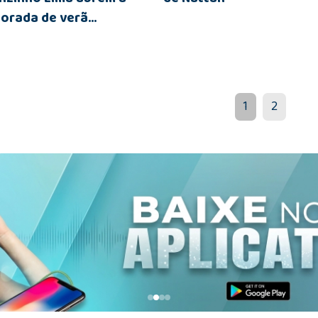
orada de verã...
1
2