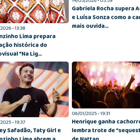
14/05/2026 • 05:59
Gabriela Rocha supera A
e Luísa Sonza como a ca
mais ouvida...
2026 • 13:38
nzinho Lima prepara
ação histórica do
visual "Na Lig...
06/01/2025 • 19:31
Henrique ganha cachorr
2025 • 19:37
lembra trote de “seques
ey Safadão, Taty Girl e
de Nattan
nzinho Lima abrem a