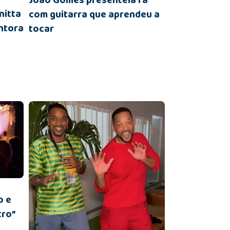
João Gomes presenteia fã
nitta
com guitarra que aprendeu a
ntora
tocar
o e
tro”